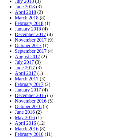
July 2018
(3)
June 2018
(3)
April 2018
(2)
March 2018
(8)
February 2018
(1)
January 2018
(4)
December 2017
(4)
November 2017
(9)
October 2017
(1)
September 2017
(4)
August 2017
(2)
July 2017
(3)
June 2017
(3)
April 2017
(1)
March 2017
(3)
February 2017
(2)
January 2017
(4)
December 2016
(5)
November 2016
(5)
October 2016
(5)
June 2016
(2)
May 2016
(1)
April 2016
(12)
March 2016
(8)
February 2016
(11)