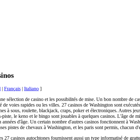
inos
l
|
Français
|
Italiano
]
ne sélection de casino et les possibilités de mise. Un bon nombre de c
é de voies rapides ou les villes. 27 casinos de Washington sont exécuté
es à sous, roulette, blackjack, craps, poker et électroniques. Autres je
s-piste, le keno et le bingo sont jouables à quelques casinos. L'âge de mi
n années d'âge. Un certain nombre d'autres casinos fonctionnent à Washin
uses pistes de chevaux à Washington, et les paris sont permis, chacun d'
s 27 casinos autochtones fournissent aussi un type informatisé de gratter