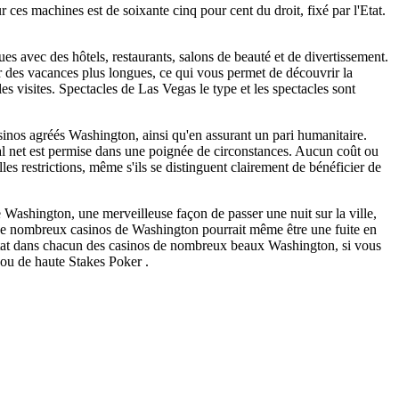
ces machines est de soixante cinq pour cent du droit, fixé par l'Etat.
 avec des hôtels, restaurants, salons de beauté et de divertissement.
ur des vacances plus longues, ce qui vous permet de découvrir la
les visites. Spectacles de Las Vegas le type et les spectacles sont
sinos agréés Washington, ainsi qu'en assurant un pari humanitaire.
eval net est permise dans une poignée de circonstances. Aucun coût ou
es restrictions, même s'ils se distinguent clairement de bénéficier de
Washington, une merveilleuse façon de passer une nuit sur la ville,
de nombreux casinos de Washington pourrait même être une fuite en
l'Etat dans chacun des casinos de nombreux beaux Washington, si vous
l ou de haute Stakes Poker .